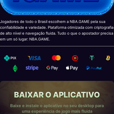
Jogadores de todo o Brasil escolhem a NBA.GAME pela sua
confiabilidade e variedade. Plataforma otimizada com criptografia
de alto nível e navegação fluida. Tudo o que o apostador precisa
em um só lugar: NBA.GAME.
BAIXAR O APLICATIVO
Baixe e instale o aplicativo no seu desktop para
uma experiência de jogo mais fluida