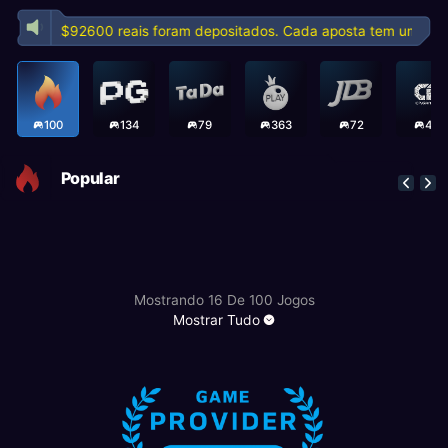
R$92600 reais foram depositados. Cada aposta tem um bônus para te
100
134
79
363
72
44
Popular
Mostrando
16
De 100 Jogos
Mostrar Tudo