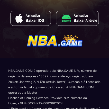
NBA.GAME.COM é operado pela NBA.GAME N.V, número de
registro da empresa 18692, com endereço registrado em
Zuikertuintjeweg Z/N (Zuikertuin Tower) Curacao e é licenciada
e autorizada pelo govemo de Curacao. A NBA.GAME.COM
opera sob a Master
License of Gaming Services Provider, N.V. Número da
Licença:GLH-OCCHKTW0682862024.
1. Este produto é para uso de usuários maiores de 18 anos e é