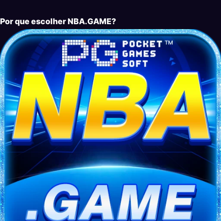
Por que escolher NBA.GAME?