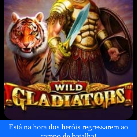
Está na hora dos heróis regressarem ao
campo de batalha!