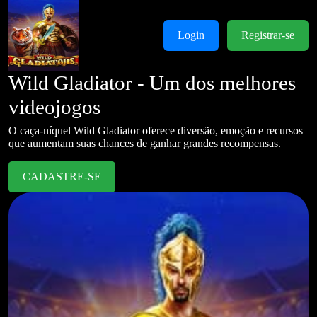
Login
Registrar-se
Wild Gladiator - Um dos melhores
videojogos
O caça-níquel Wild Gladiator oferece diversão, emoção e recursos
que aumentam suas chances de ganhar grandes recompensas.
CADASTRE-SE