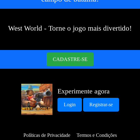
West World - Torne o jogo mais divertido!
CADASTRE-SE
Experimente agora
Login
Registrar-se
Políticas de Privacidade
Termos e Condições