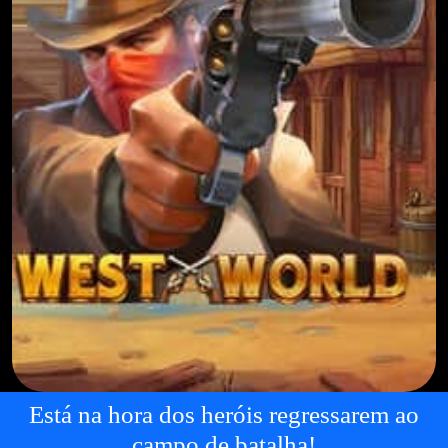
Está na hora dos heróis regressarem ao
campo de batalha!