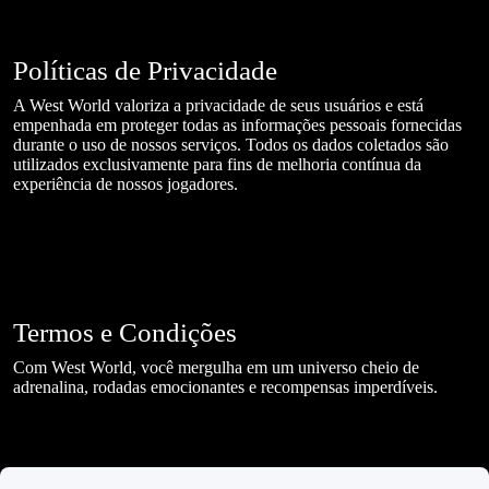
Políticas de Privacidade
A West World valoriza a privacidade de seus usuários e está
empenhada em proteger todas as informações pessoais fornecidas
durante o uso de nossos serviços. Todos os dados coletados são
utilizados exclusivamente para fins de melhoria contínua da
experiência de nossos jogadores.
Termos e Condições
Com West World, você mergulha em um universo cheio de
adrenalina, rodadas emocionantes e recompensas imperdíveis.