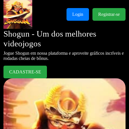
Login
Registrar-se
Shogun - Um dos melhores
videojogos
Jogue Shogun em nossa plataforma e aproveite gráficos incríveis e
rodadas cheias de bônus.
CADASTRE-SE