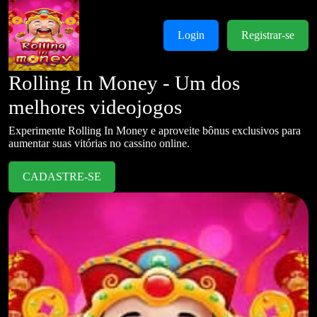
Login
Registrar-se
Rolling In Money - Um dos
melhores videojogos
Experimente Rolling In Money e aproveite bônus exclusivos para
aumentar suas vitórias no cassino online.
CADASTRE-SE