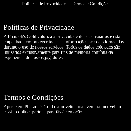
Políticas de Privacidade
Termos e Condições
Políticas de Privacidade
A Pharaoh's Gold valoriza a privacidade de seus usuários e está
empenhada em proteger todas as informações pessoais fornecidas
durante o uso de nossos serviços. Todos os dados coletados são
utilizados exclusivamente para fins de melhoria contínua da
experiência de nossos jogadores.
Termos e Condições
Aposte em Pharaoh's Gold e aproveite uma aventura incrível no
cassino online, perfeita para fãs de emoção.