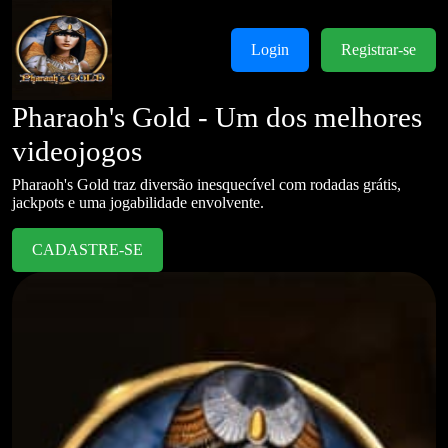
Login
Registrar-se
Pharaoh's Gold - Um dos melhores
videojogos
Pharaoh's Gold traz diversão inesquecível com rodadas grátis,
jackpots e uma jogabilidade envolvente.
CADASTRE-SE