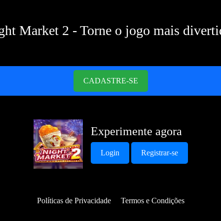
ght Market 2 - Torne o jogo mais diverti
CADASTRE-SE
Experimente agora
Login
Registrar-se
Políticas de Privacidade
Termos e Condições