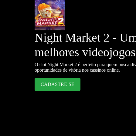
Night Market 2 - U
melhores videojogos
O slot Night Market 2 é perfeito para quem busca di
oportunidades de vitória nos cassinos online.
CADASTRE-SE