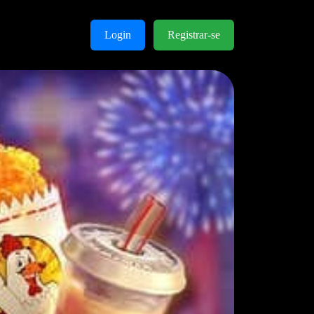
Login
Registrar-se