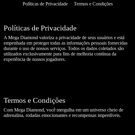
Políticas de Privacidade
Termos e Condições
Políticas de Privacidade
A Mega Diamond valoriza a privacidade de seus usuários e está
empenhada em proteger todas as informações pessoais fornecidas
durante o uso de nossos serviços. Todos os dados coletados são
utilizados exclusivamente para fins de melhoria contínua da
experiência de nossos jogadores.
Termos e Condições
Com Mega Diamond, você mergulha em um universo cheio de
adrenalina, rodadas emocionantes e recompensas imperdíveis.