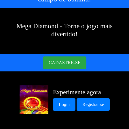
Mega Diamond - Torne o jogo mais
divertido!
CADASTRE-SE
Experimente agora
Login
Registrar-se