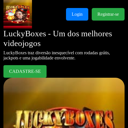
Login
Registrar-se
LuckyBoxes - Um dos melhores
videojogos
LuckyBoxes traz diversão inesquecível com rodadas grátis,
jackpots e uma jogabilidade envolvente.
CADASTRE-SE