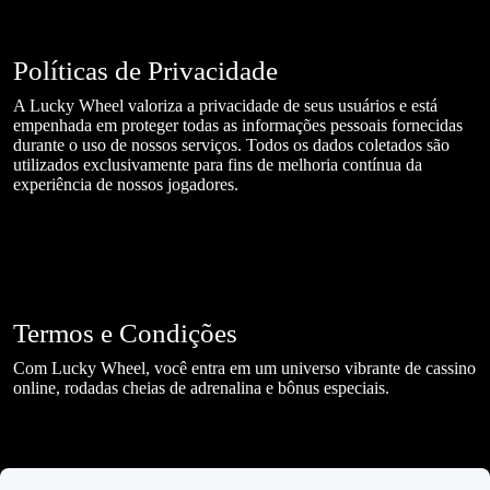
Políticas de Privacidade
A Lucky Wheel valoriza a privacidade de seus usuários e está
empenhada em proteger todas as informações pessoais fornecidas
durante o uso de nossos serviços. Todos os dados coletados são
utilizados exclusivamente para fins de melhoria contínua da
experiência de nossos jogadores.
Termos e Condições
Com Lucky Wheel, você entra em um universo vibrante de cassino
online, rodadas cheias de adrenalina e bônus especiais.