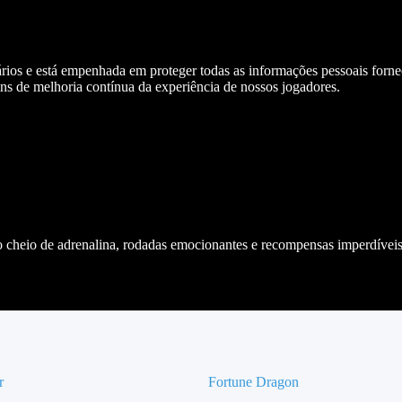
ários e está empenhada em proteger todas as informações pessoais forne
ins de melhoria contínua da experiência de nossos jogadores.
cheio de adrenalina, rodadas emocionantes e recompensas imperdíveis
r
Fortune Dragon