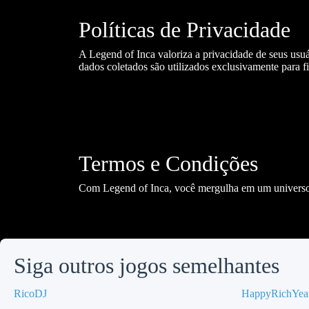
Políticas de Privacidade
A Legend of Inca valoriza a privacidade de seus usu
dados coletados são utilizados exclusivamente para f
Termos e Condições
Com Legend of Inca, você mergulha em um universo 
Siga outros jogos semelhantes
RicoDJ
HappyRichYea