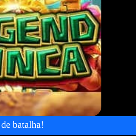
 de batalha!