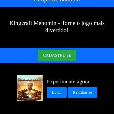
Kingcraft Menomin - Torne o jogo mais
divertido!
CADASTRE-SE
Experimente agora
Login
Registrar-se