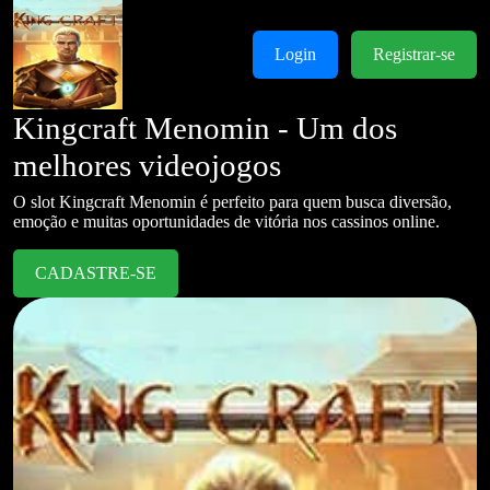
Login
Registrar-se
Kingcraft Menomin - Um dos
melhores videojogos
O slot Kingcraft Menomin é perfeito para quem busca diversão,
emoção e muitas oportunidades de vitória nos cassinos online.
CADASTRE-SE