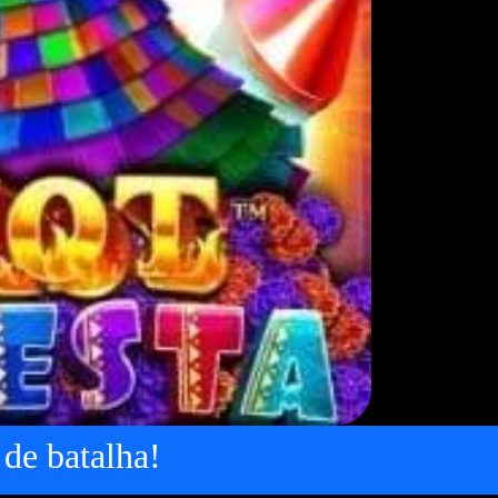
 de batalha!