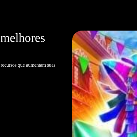
 melhores
e recursos que aumentam suas