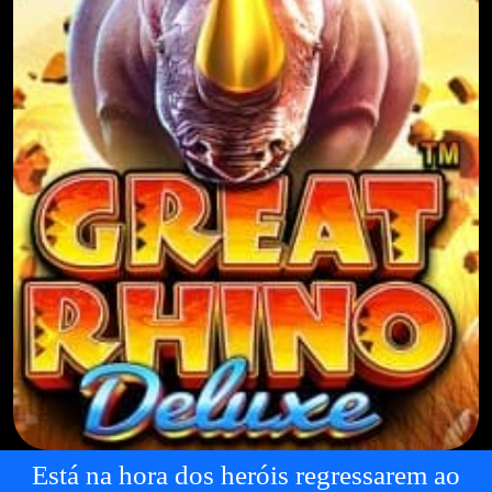
Está na hora dos heróis regressarem ao