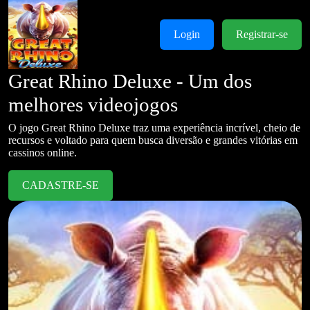
Login
Registrar-se
Great Rhino Deluxe - Um dos
melhores videojogos
O jogo Great Rhino Deluxe traz uma experiência incrível, cheio de
recursos e voltado para quem busca diversão e grandes vitórias em
cassinos online.
CADASTRE-SE