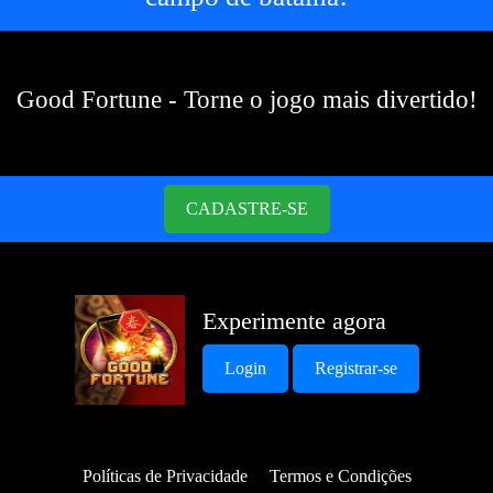
Good Fortune - Torne o jogo mais divertido!
CADASTRE-SE
Experimente agora
Login
Registrar-se
Políticas de Privacidade
Termos e Condições