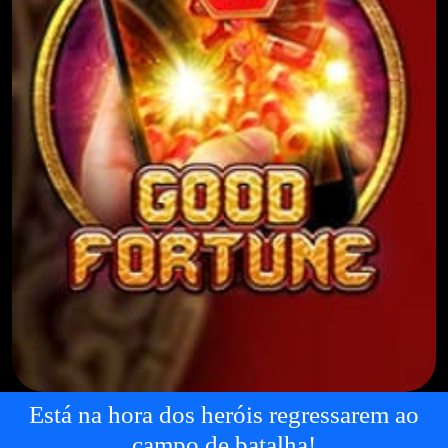
Está na hora dos heróis regressarem ao
campo de batalha!