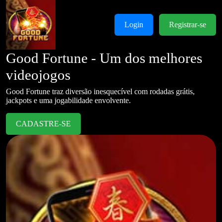
Login
Registrar-se
Good Fortune - Um dos melhores
videojogos
Good Fortune traz diversão inesquecível com rodadas grátis,
jackpots e uma jogabilidade envolvente.
CADASTRE-SE