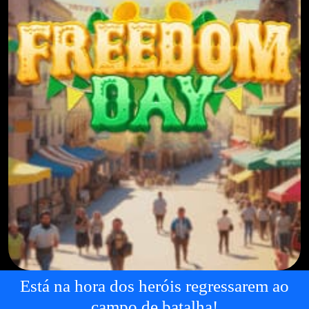
Está na hora dos heróis regressarem ao
campo de batalha!