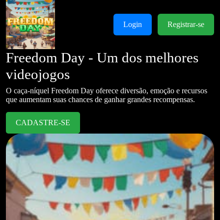
Login
Registrar-se
Freedom Day - Um dos melhores
videojogos
O caça-níquel Freedom Day oferece diversão, emoção e recursos
que aumentam suas chances de ganhar grandes recompensas.
CADASTRE-SE