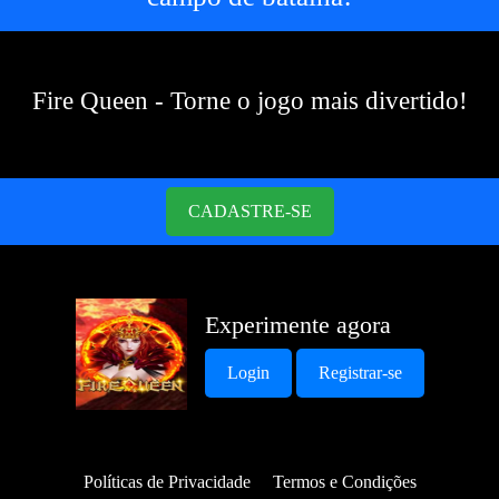
Fire Queen - Torne o jogo mais divertido!
CADASTRE-SE
Experimente agora
Login
Registrar-se
Políticas de Privacidade
Termos e Condições