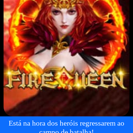
Está na hora dos heróis regressarem ao
campo de batalha!