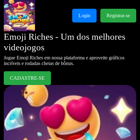
Login
Registrar-se
Emoji Riches - Um dos melhores
videojogos
Jogue Emoji Riches em nossa plataforma e aproveite gráficos
incríveis e rodadas cheias de bônus.
CADASTRE-SE