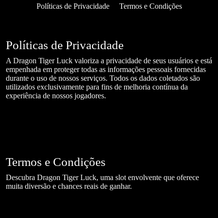
Políticas de Privacidade
Termos e Condições
Políticas de Privacidade
A Dragon Tiger Luck valoriza a privacidade de seus usuários e está
empenhada em proteger todas as informações pessoais fornecidas
durante o uso de nossos serviços. Todos os dados coletados são
utilizados exclusivamente para fins de melhoria contínua da
experiência de nossos jogadores.
Termos e Condições
Descubra Dragon Tiger Luck, uma slot envolvente que oferece
muita diversão e chances reais de ganhar.