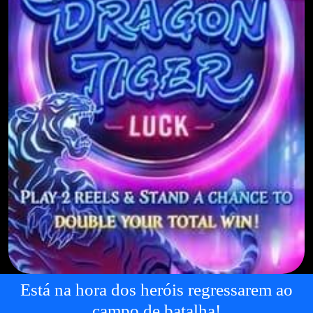
Está na hora dos heróis regressarem ao
campo de batalha!