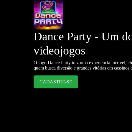
Dance Party - Um d
videojogos
O jogo Dance Party traz uma experiência incrível, ch
quem busca diversão e grandes vitórias em cassinos o
CADASTRE-SE