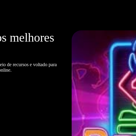
os melhores
eio de recursos e voltado para
nline.