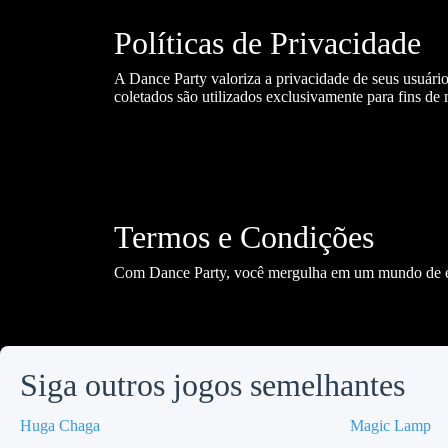
Políticas de Privacidade
A Dance Party valoriza a privacidade de seus usuári
coletados são utilizados exclusivamente para fins de
Termos e Condições
Com Dance Party, você mergulha em um mundo de ent
Siga outros jogos semelhantes
Huga Chaga
Magic Lamp