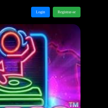
Login
Registrar-se