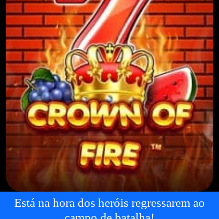
Está na hora dos heróis regressarem ao
campo de batalha!