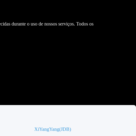
ecidas durante o uso de nossos serviços. Todos os
XiYangYang(JDB)