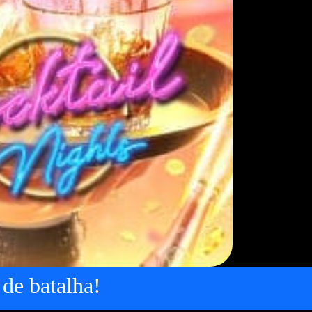
 de batalha!