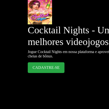
Cocktail Nights - U
melhores videojogos
Jogue Cocktail Nights em nossa plataforma e aproveit
cheias de bônus.
CADASTRE-SE