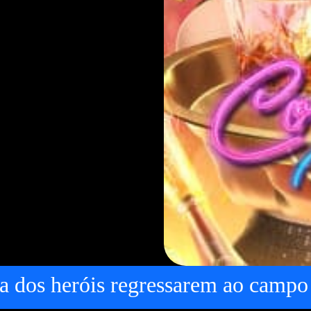
a dos heróis regressarem ao campo