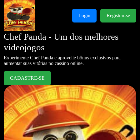
Login
Registrar-se
Chef Panda - Um dos melhores
videojogos
Experimente Chef Panda e aproveite bônus exclusivos para
aumentar suas vitórias no cassino online.
CADASTRE-SE