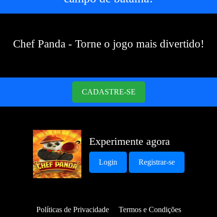
Chef Panda - Torne o jogo mais divertido!
CADASTRE-SE
Experimente agora
Login
Registrar-se
Políticas de Privacidade
Termos e Condições