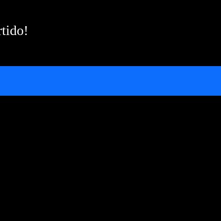
tido!