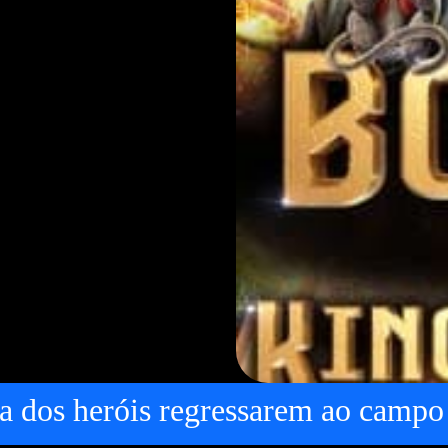
a dos heróis regressarem ao campo