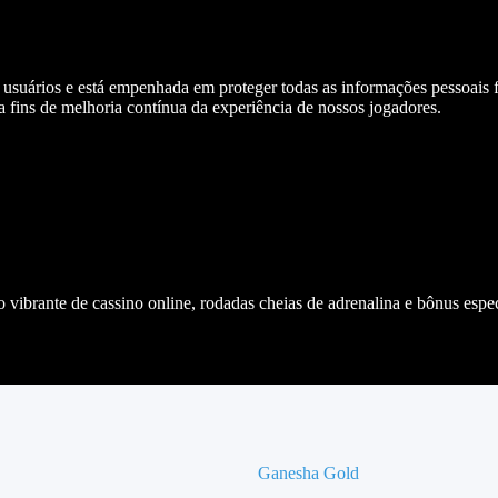
suários e está empenhada em proteger todas as informações pessoais f
a fins de melhoria contínua da experiência de nossos jogadores.
brante de cassino online, rodadas cheias de adrenalina e bônus espec
Ganesha Gold