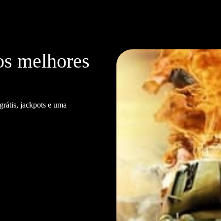
os melhores
grátis, jackpots e uma