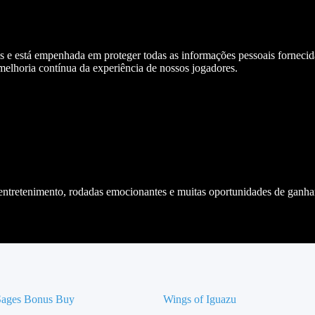
s e está empenhada em proteger todas as informações pessoais fornecid
 melhoria contínua da experiência de nossos jogadores.
etenimento, rodadas emocionantes e muitas oportunidades de ganhar 
 Sages Bonus Buy
Wings of Iguazu