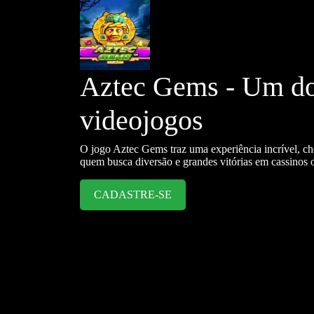
Aztec Gems - Um do
videojogos
O jogo Aztec Gems traz uma experiência incrível, che
quem busca diversão e grandes vitórias em cassinos o
CADASTRE-SE